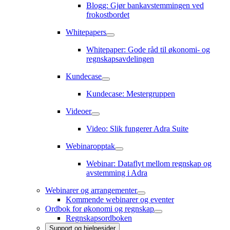
undermeny
Blogg: Gjør bankavstemmingen ved
frokostbordet
Whitepapers
Whitepapers
undermeny
Whitepaper: Gode råd til økonomi- og
regnskapsavdelingen
Kundecase
Kundecase
undermeny
Kundecase: Mestergruppen
Videoer
Videoer
undermeny
Video: Slik fungerer Adra Suite
Webinaropptak
Webinaropptak
undermeny
Webinar: Dataflyt mellom regnskap og
avstemming i Adra
Webinarer og arrangementer
Webinarer
Kommende webinarer og eventer
og
Ordbok for økonomi og regnskap
arrangementer
Ordbok
Regnskapsordboken
undermeny
for
Support og hjelpesider