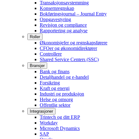
Transaksjonsavstemming
Konsernregnskap
Bokføringsjournal – Journal Entry
Oppgavestyring
Revisjon og compliance
Rapportering og analyse
Roller
Økonomisjefer og regnskapsførere
CFOer og økonomidirektører
Controllere
Shared Service Centers (SSC)
Bransjer
Bank og finans
Detaljhandel og e-handel
Forsikring
Kraft og energi
Industri og produksjon
Helse og omsorg
Offentlig sektor
Integrasjoner
Trintech og ditt ERP
Workday
Microsoft Dynamics
SAP