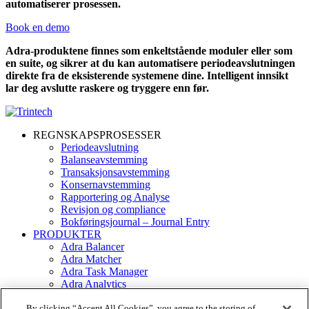
automatiserer prosessen.
Book en demo
Adra-produktene finnes som enkeltstående moduler eller som
en suite, og sikrer at du kan automatisere periodeavslutningen
direkte fra de eksisterende systemene dine. Intelligent innsikt
lar deg avslutte raskere og tryggere enn før.
Linkedin
Twitter
Youtube
Facebook
REGNSKAPSPROSESSER
Periodeavslutning
Balanseavstemming
Transaksjonsavstemming
Konsernavstemming
Rapportering og Analyse
Revisjon og compliance
Bokføringsjournal – Journal Entry
PRODUKTER
Adra Balancer
Adra Matcher
Adra Task Manager
Adra Analytics
Adra Suite
OM TRINTECH
By clicking “Accept All Cookies”, you agree to the storing of