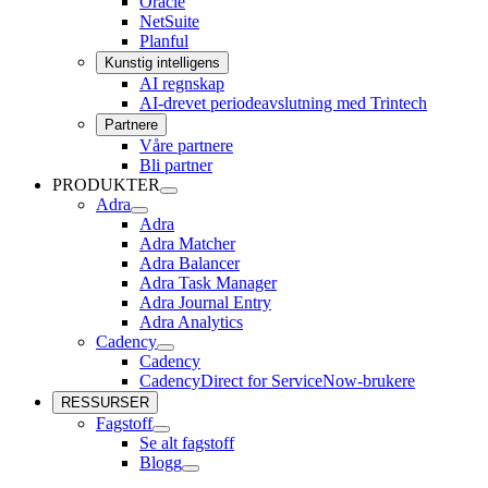
Oracle
NetSuite
Planful
Kunstig intelligens
AI regnskap
AI-drevet periodeavslutning med Trintech
Partnere
Våre partnere
Bli partner
PRODUKTER
PRODUKTER
Adra
undermeny
Adra
Adra
undermeny
Adra Matcher
Adra Balancer
Adra Task Manager
Adra Journal Entry
Adra Analytics
Cadency
Cadency
Cadency
undermeny
CadencyDirect for ServiceNow-brukere
RESSURSER
Fagstoff
Fagstoff
Se alt fagstoff
undermeny
Blogg
Blogg