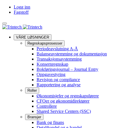
Logg inn
Fagstoff
Språk
VÅRE LØSNINGER
Regnskapsprosesser
Periodeavslutning A-Å
Balanseavstemming og dokumentasjon
Transaksjonsavstemming
Konsernregnskap
Bokføringsjournal – Journal Entry
Oppgavestyring
Revisjon og compliance
Rapportering og analyse
Roller
Økonomisjefer og regnskapsførere
CFOer og økonomidirektører
Controllere
Shared Service Centers (SSC)
Bransjer
Bank og finans
Detaljhandel og e-handel