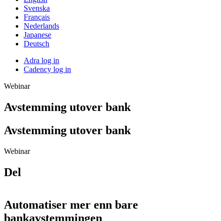
Svenska
Français
Nederlands
Japanese
Deutsch
Adra log in
Cadency log in
Webinar
Avstemming utover bank
Avstemming utover bank
Webinar
Del
E-
Twitter
Facebook
Linkedin
post
Automatiser mer enn bare
bankavstemmingen