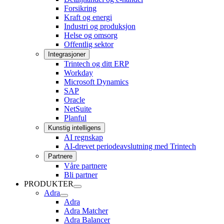
Forsikring
Kraft og energi
Industri og produksjon
Helse og omsorg
Offentlig sektor
Integrasjoner
Trintech og ditt ERP
Workday
Microsoft Dynamics
SAP
Oracle
NetSuite
Planful
Kunstig intelligens
AI regnskap
AI-drevet periodeavslutning med Trintech
Partnere
Våre partnere
Bli partner
PRODUKTER
PRODUKTER
Adra
undermeny
Adra
Adra
undermeny
Adra Matcher
Adra Balancer