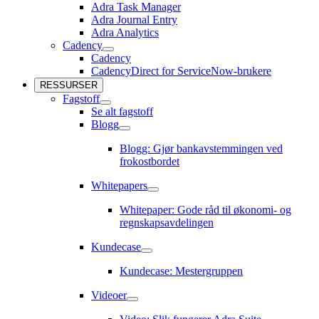
Adra Task Manager
Adra Journal Entry
Adra Analytics
Cadency
Cadency
Cadency
undermeny
CadencyDirect for ServiceNow-brukere
RESSURSER
Fagstoff
Fagstoff
Se alt fagstoff
undermeny
Blogg
Blogg
undermeny
Blogg: Gjør bankavstemmingen ved
frokostbordet
Whitepapers
Whitepapers
undermeny
Whitepaper: Gode råd til økonomi- og
regnskapsavdelingen
Kundecase
Kundecase
undermeny
Kundecase: Mestergruppen
Videoer
Videoer
undermeny