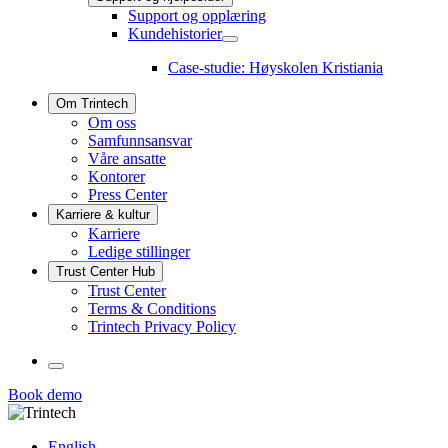
økonomi
Support og opplæring
og
regnskap
Kundehistorier
Kundehistorier
undermeny
undermeny
Case-studie: Høyskolen Kristiania
Om Trintech
Om oss
Samfunnsansvar
Våre ansatte
Kontorer
Press Center
Karriere & kultur
Karriere
Ledige stillinger
Trust Center Hub
Trust Center
Terms & Conditions
Trintech Privacy Policy
Språk
Book demo
Linkedin
Twitter
Youtube
Facebook
English