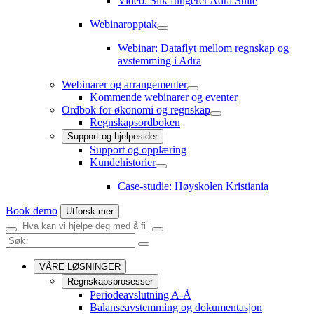
Video: Slik fungerer Adra Suite
Webinaropptak
Webinaropptak
undermeny
Webinar: Dataflyt mellom regnskap og
avstemming i Adra
Webinarer og arrangementer
Webinarer
Kommende webinarer og eventer
og
Ordbok for økonomi og regnskap
arrangementer
Ordbok
Regnskapsordboken
undermeny
for
Support og hjelpesider
økonomi
Support og opplæring
og
regnskap
Kundehistorier
Kundehistorier
undermeny
undermeny
Case-studie: Høyskolen Kristiania
Book demo
Utforsk mer
Meny
Søk
Søk
Lukk
Søk
Søk
VÅRE LØSNINGER
Regnskapsprosesser
Periodeavslutning A-Å
Balanseavstemming og dokumentasjon