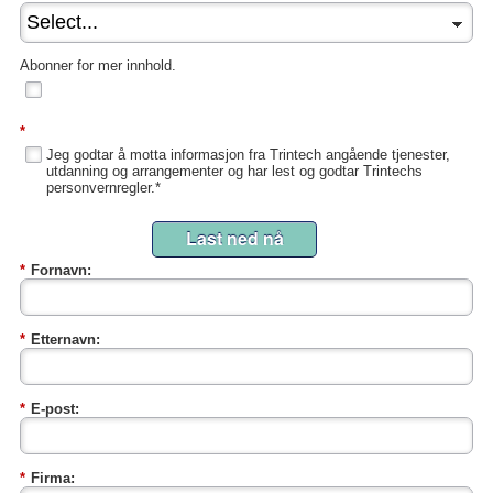
Abonner for mer innhold.
*
Jeg godtar å motta informasjon fra Trintech angående tjenester,
utdanning og arrangementer og har lest og godtar Trintechs
personvernregler.*
Last ned nå
*
Fornavn:
*
Etternavn:
*
E-post:
*
Firma: