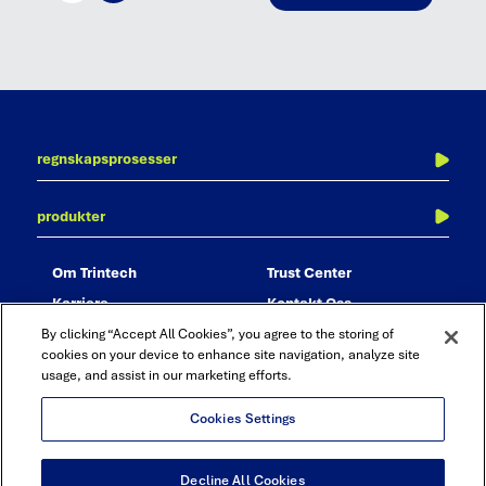
regnskapsprosesser
periodeavslutning
produkter
balanseavstemming
adra balancer
transaksjonsavstemming
om trintech
trust center
adra matcher
konsernavstemming
karriere
kontakt oss
adra task manager
rapportering og analyse
partnere
By clicking “Accept All Cookies”, you agree to the storing of
adra analytics
revisjon og compliance
cookies on your device to enhance site navigation, analyze site
usage, and assist in our marketing efforts.
adra suite
bokføringsjournal – journal entry
Cookies Settings
Linkedin
Twitter
Youtube
Facebook
Decline All Cookies