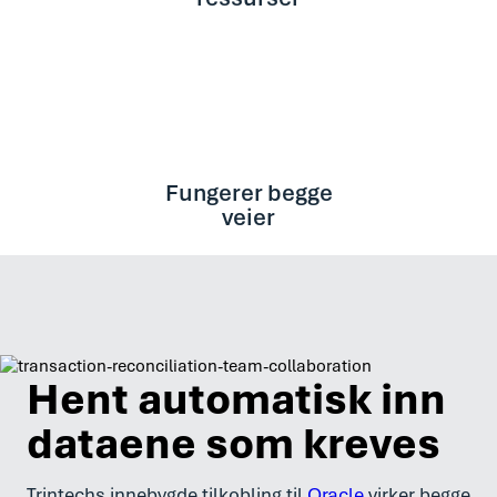
Fungerer begge
veier
Hent automatisk inn
dataene som kreves
Trintechs innebygde tilkobling til
Oracle
virker begge