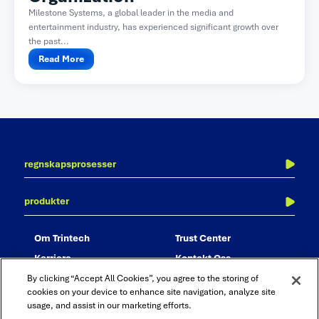
Milestone Systems, a global leader in the media and
entertainment industry, has experienced significant growth over
the past...
Read More
regnskapsprosesser
periodeavslutning
produkter
balanseavstemming
adra balancer
transaksjonsavstemming
om trintech
trust center
adra matcher
konsernavstemming
karriere
kontakt oss
adra task manager
rapportering og analyse
partnere
By clicking “Accept All Cookies”, you agree to the storing of
adra analytics
revisjon og compliance
cookies on your device to enhance site navigation, analyze site
usage, and assist in our marketing efforts.
adra suite
bokføringsjournal – journal entry