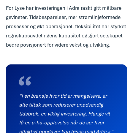
For Lyse har investeringen i Adra raskt gitt målbare
gevinster. Tidsbesparelser, mer strømlinjeformede
prosesser og økt operasjonell fleksibilitet har styrket
regnskapsavdelingens kapasitet og gjort selskapet
bedre posisjonert for videre vekst og utvikling.
I en bransje hvor tid er mangelvare, er
alle tiltak som reduserer unødvendig
tidsbruk, en viktig investering. Mange vil
få en a-ha-opplevelse når de ser hvor
effektivt oppgaver kan løses med Adra.»