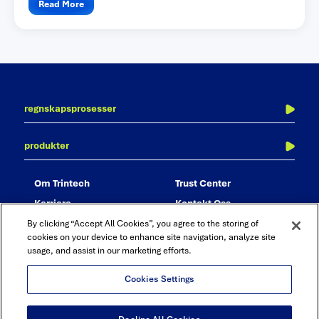
Read More
regnskapsprosesser
periodeavslutning
produkter
balanseavstemming
adra balancer
transaksjonsavstemming
om trintech
trust center
adra matcher
konsernavstemming
karriere
kontakt oss
adra task manager
rapportering og analyse
partnere
By clicking “Accept All Cookies”, you agree to the storing of
adra analytics
revisjon og compliance
cookies on your device to enhance site navigation, analyze site
usage, and assist in our marketing efforts.
adra suite
bokføringsjournal – journal entry
Cookies Settings
Linkedin
Twitter
Youtube
Facebook