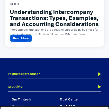
BLOG
Understanding Intercompany
Transactions: Types, Examples,
and Accounting Considerations
Intercompany transactions are a routine part of doing business for
organizations with multiple legal entities. Whether it’s one...
Read More
regnskapsprosesser
periodeavslutning
produkter
balanseavstemming
adra balancer
transaksjonsavstemming
om trintech
trust center
adra matcher
konsernavstemming
karriere
kontakt oss