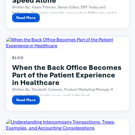
Speed Alone
Written By: Adam Pittman, Senior Editor, ERP Today and
SAPinsider This article originally appeared on SAPinsider and is...
Read More
BLOG
When the Back Office Becomes
Part of the Patient Experience
in Healthcare
Written By: Elizabeth Connors, Product Marketing Manager If
you’re a finance leader or you work in the back...
Read More