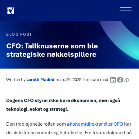
Meny
BLOG POST
CFO: Tallknuserne som ble
strategiske nøkkelspillere
Written by
Loretti Madrid
·
mars 26, 2025
·
4 minute read
·
Dagens CFO styrer ikke bare økonomien, men også
teknologi, vekst og strategi.
Den tradisjonelle rollen som
økonomidirektør eller CFO
har
de siste årene endret seg betraktelig. Fra å være fokusert på