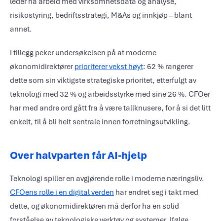
leder nå arbeid med virksomhetsdata og analyse,
risikostyring, bedriftsstrategi, M&As og innkjøp – blant
annet.
I tillegg peker undersøkelsen på at moderne
økonomidirektører
prioriterer vekst høyt
: 62 % rangerer
dette som sin viktigste strategiske prioritet, etterfulgt av
teknologi med 32 % og arbeidsstyrke med sine 26 %. CFOer
har med andre ord gått fra å være tallknusere, for å si det litt
enkelt, til å bli helt sentrale innen forretningsutvikling.
Over halvparten får AI-hjelp
Teknologi spiller en avgjørende rolle i moderne næringsliv.
CFOens rolle i en digital verden
har endret seg i takt med
dette, og økonomidirektøren må derfor ha en solid
forståelse av teknologiske verktøy og systemer. Ifølge