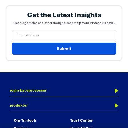
Get the Latest Insights
Get blog articles and other thought leadership from Trintech via email
Submit
regnskapsprosesser
periodeavslutning
produkter
balanseavstemming
adra balancer
transaksjonsavstemming
om trintech
trust center
adra matcher
konsernavstemming