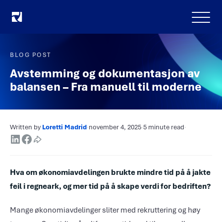
Meny
BLOG POST
Avstemming og dokumentasjon av
balansen – Fra manuell til moderne
Written by
Loretti Madrid
·
november 4, 2025
·
5 minute read
·
Hva om økonomiavdelingen brukte mindre tid på å jakte
feil i regneark, og mer tid på å skape verdi for bedriften?
Mange økonomiavdelinger sliter med rekruttering og høy