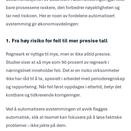
bare prosessene raskere, den forbedrer nøyaktigheten og
tar ned risikoen. Her er noen av fordelene automatisert
avstemming gir økonomiavdelingen:
1. Fra høy risiko for feil til mer presise tall
Regneark er nyttige til mye, men er ikke alltid presise.
Studier viser at så mye som 90 prosent av regneark i
næringslivet inneholder feil. Det er en risiko virksomheter
ikke har råd til å ta, spesielt i arbeidet med perioderegnskap
og rapportering. Når feil først oppdages i ettertid, betyr det
kostbare og tidkrevende korrigeringer.
Ved å automatisere avstemmingen vil avvik flagges
automatisk, slik at teamet kan fokusere på å løse faktiske
problemer – ikke jakte på dem.