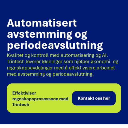
Automatisert
avstemming og
periodeavslutning
Kvalitet og kontroll med automatisering og AI.
Trintech leverer løsninger som hjelper økonomi- og
regnskapsavdelinger med å effektivisere arbeidet
med avstemming og periodeavslutning.
Effektiviser
Kontakt oss her
regnskapsprosessene med
Trintech