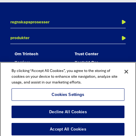
regnskapsprosesser
periodeavslutning
produkter
balanseavstemming
adra balancer
transaksjonsavstemming
om trintech
trust center
adra matcher
konsernavstemming
karriere
kontakt oss
adra task manager
rapportering og analyse
partnere
By clicking “Accept All Cookies”, you agree to the storing of
adra analytics
revisjon og compliance
cookies on your device to enhance site navigation, analyze site
usage, and assist in our marketing efforts.
adra suite
bokføringsjournal – journal entry
Cookies Settings
Linkedin
Twitter
Youtube
Facebook
Decline All Cookies
©2026 Trintech. All Rights Reserved
Terms & Conditions
|
Privacy Policy
|
Sitemap
Accept All Cookies