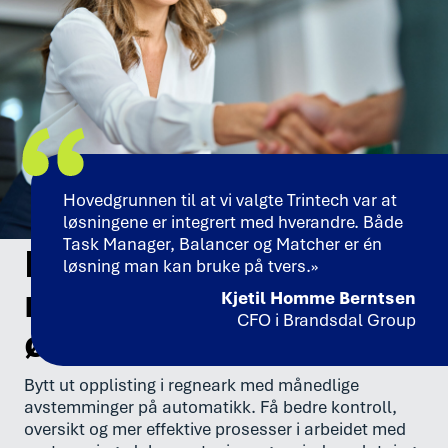
Hovedgrunnen til at vi valgte Trintech var at
løsningene er integrert med hverandre. Både
Task Manager, Balancer og Matcher er én
Fra en manuell til
løsning man kan bruke på tvers.»
moderne
Kjetil Homme Berntsen
CFO i Brandsdal Group
økonomiavdeling
Bytt ut opplisting i regneark med månedlige
avstemminger på automatikk. Få bedre kontroll,
oversikt og mer effektive prosesser i arbeidet med