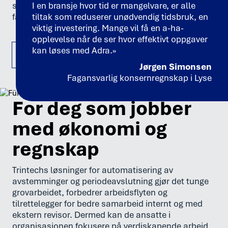
status og avvik, slik at
I en bransje hvor tid er mangelvare, er alle
økonomi- og regnskapsteam
får bedre kontroll gjennom hele perioden.
tiltak som reduserer unødvendig tidsbruk, en
viktig investering. Mange vil få en a-ha-
opplevelse når de ser hvor effektivt oppgaver
kan løses med Adra.»
Oppdag våre produkter
Jørgen Simonsen
Fagansvarlig konsernregnskap i Lyse
For deg som jobber
med økonomi og
regnskap
Trintechs løsninger for automatisering av
avstemminger og periodeavslutning gjør det tunge
grovarbeidet, forbedrer arbeidsflyten og
tilrettelegger for bedre samarbeid internt og med
ekstern revisor. Dermed kan de ansatte i
organisasjonen fokusere på verdiskapende arbeid