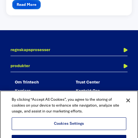
Read More
regnskapsprosesser
periodeavslutning
produkter
balanseavstemming
adra balancer
transaksjonsavstemming
om trintech
trust center
adra matcher
konsernavstemming
karriere
kontakt oss
adra task manager
rapportering og analyse
partnere
By clicking “Accept All Cookies”, you agree to the storing of
adra analytics
revisjon og compliance
cookies on your device to enhance site navigation, analyze site
usage, and assist in our marketing efforts.
adra suite
bokføringsjournal – journal entry
Cookies Settings