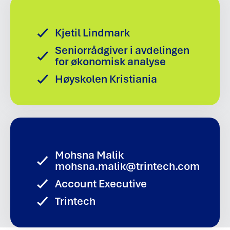
h
o
l
Kjetil Lindmark
d
Seniorrådgiver i avdelingen
.
for økonomisk analyse
Høyskolen Kristiania
Mohsna Malik
mohsna.malik@trintech.com
Account Executive
Trintech