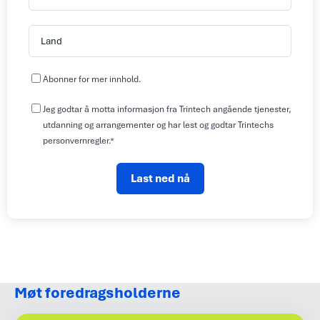
i
s
:
v
r
t
n
L
m
:
:
a
a
n
:
A
d
Abonner for mer innhold.
b
:
Jeg godtar å motta informasjon fra Trintech angående tjenester,
o
utdanning og arrangementer og har lest og godtar Trintechs
n
personvernregler.*
n
e
r
Last ned nå
f
o
r
m
e
r
i
Møt foredragsholderne
n
n